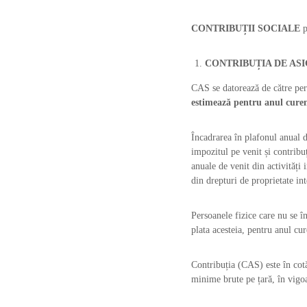
CONTRIBUȚII SOCIALE
p
CONTRIBUȚIA DE ASI
CAS se datorează de către pers
estimează pentru anul curent
Încadrarea în plafonul anual d
impozitul pe venit și contribu
anuale de venit din activități 
din drepturi de proprietate int
Persoanele fizice care nu se î
plata acesteia, pentru anul cu
Contribuția (CAS) este în cotă
minime brute pe țară, în vigoa