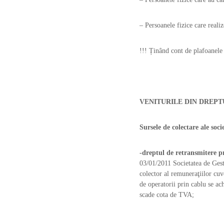
– Persoanele fizice care realize
!!! Ținând cont de plafoanel
VENITURILE DIN DREPT
Sursele de colectare ale soci
-dreptul de retransmitere p
03/01/2011 Societatea de Ges
colector al remuneraţiilor cuv
de operatorii prin cablu se ac
scade cota de TVA;