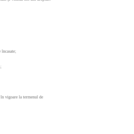
e încasate;
;
 în vigoare la termenul de