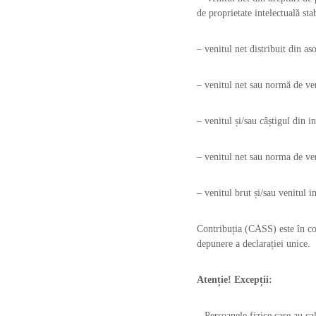
de proprietate intelectuală sta
– venitul net distribuit din as
– venitul net sau normă de ven
– venitul și/sau câștigul din i
– venitul net sau norma de veni
– venitul brut și/sau venitul i
Contribuția (CASS) este în cot
depunere a declarației unice.
Atenție! Excepții:
– Persoanele fizice care au cal