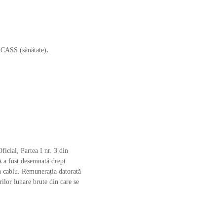
 CASS (sănătate)
.
cial, Partea I nr. 3 din
 a fost desemnată drept
in cablu. Remunerația datorată
rilor lunare brute din care se