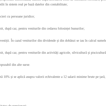
bilit în sistem real pe bază datelor din contabilitate;
ocieri cu persoane juridice;
it, după caz, pentru veniturile din cedarea folosinței bunurilor;
nvestiții. În cazul veniturilor din dividende și din dobânzi se iau în calcul sumel
t, după caz, pentru veniturile din activități agricole, silvicultură și piscicultură
mpozabil din alte surse.
ă 10% și se aplică asupra valorii echivalente a 12 salarii minime brute pe țară,
itatea de pensionari;