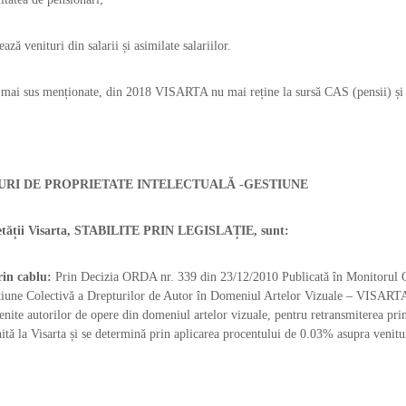
ază venituri din salarii și asimilate salariilor.
e mai sus menționate, din 2018 VISARTA nu mai reține la sursă CAS (pensii) și
URI DE PROPRIETATE INTELECTUALĂ -GESTIUNE
etății Visarta,
STABILITE PRIN LEGISLAȚIE,
sunt:
rin cablu:
Prin Decizia ORDA nr. 339 din 23/12/2010 Publicată în Monitorul Ofi
tiune Colectivă a Drepturilor de Autor în Domeniul Artelor Vizuale – VISARTA
enite autorilor de opere din domeniul artelor vizuale, pentru retransmiterea pr
hită la Visarta și se determină prin aplicarea procentului de 0.03% asupra venitu