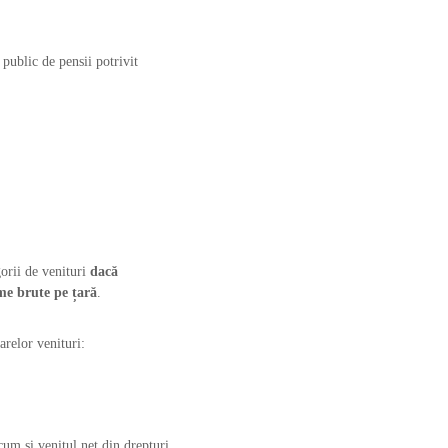
 public de pensii potrivit
gorii de venituri
dacă
ime brute pe țară
.
arelor venituri:
ecum și venitul net din drepturi