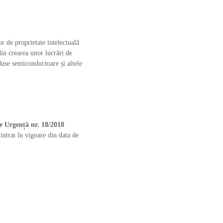
or de proprietate intelectuală
din crearea unor lucrări de
duse semiconductoare și altele
de Urgență nr. 18/2018
intrat în vigoare din data de