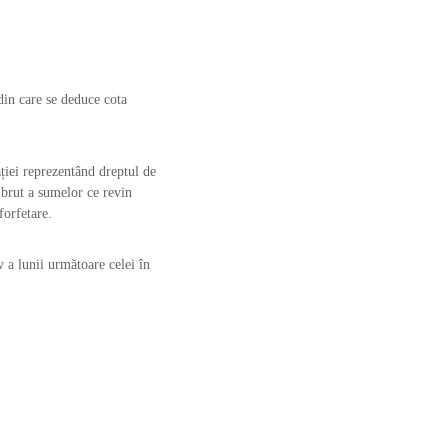
din care se deduce cota
ației reprezentând dreptul de
 brut a sumelor ce revin
forfetare.
v a lunii următoare celei în