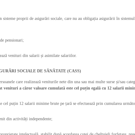
n sisteme proprii de asigurări sociale, care nu au obligația asigurării în sistemul
 de pensionari;
ază venituri din salarii și asimilate salariilor.
GURĂRI SOCIALE DE SĂNĂTATE (CASS)
soanele care realizează veniturile nete din una sau mai multe surse și/sau cate
t venituri a căror valoare cumulată este cel puțin egală cu 12 salarii min
e cel puțin 12 salarii minime brute pe țară se efectuează prin cumularea următo
it din activități independente;
roprietate intelectuală, stabilit după acordarea cotei de cheltuieli forfetare, pr