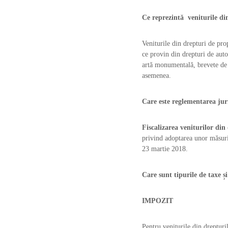
u
Ce reprezintă veniturile din
t
o
r
Veniturile din drepturi de prop
î
ce provin din drepturi de autor
n
artă monumentală, brevete de i
d
asemenea.
o
m
Care este reglementarea juri
e
n
i
Fiscalizarea veniturilor di
u
privind adoptarea unor măsuri 
l
23 martie 2018.
a
r
Care sunt tipurile de taxe și
t
e
IMPOZIT
l
o
r
Pentru veniturile din drepturi