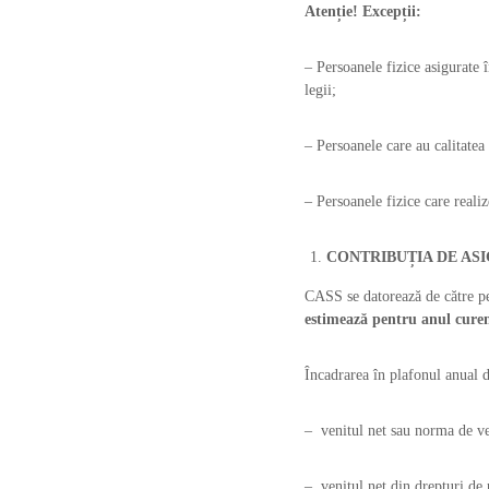
Atenție! Excepții:
– Persoanele fizice asigurate î
legii;
– Persoanele care au calitatea
– Persoanele fizice care realize
CONTRIBUȚIA DE ASI
CASS se datorează de către per
estimează pentru anul curen
Încadrarea în plafonul anual d
– venitul net sau norma de ven
– venitul net din drepturi de p