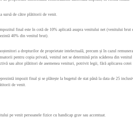
a sursă de către plătitorii de venit.
pozitul final este în cotă de 10% aplicată asupra venitului net (venitului brut 
prezintă 40% din venitul brut).
moștenitori a drepturilor de proprietate intelectuală, precum și în cazul remuner
nsatorii pentru copia privată, venitul net se determină prin scăderea din venitul
ivă sau altor plătitori de asemenea venituri, potrivit legii, fără aplicarea cotei 
eprezintă impozit final și se plătește la bugetul de stat până la data de 25 inclusi
ătitorii de venit.
itului pe venit persoanele fizice cu handicap grav sau accentuat.