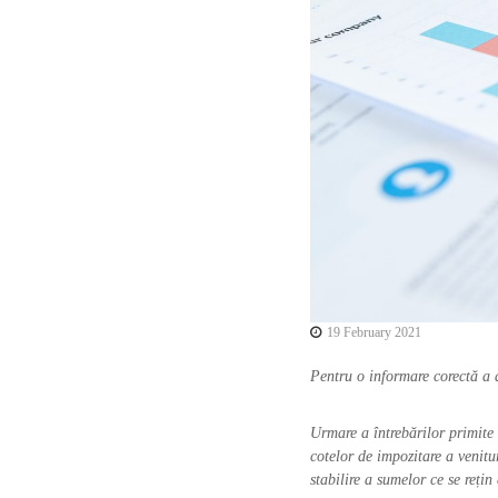
l
e
c
t
i
v
ă
a
d
r
e
p
t
u
r
19 February 2021
i
Pentru o informare corectă a a
l
o
r
Urmare a întrebărilor primite 
d
cotelor de impozitare a venitu
e
stabilire a sumelor ce se rețin
a