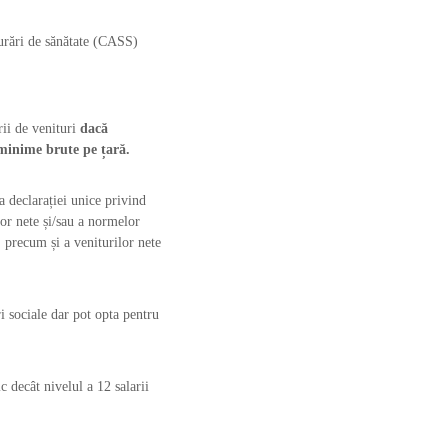
gurări de sănătate (CASS)
rii de venituri
dacă
 minime brute pe țară.
a declarației unice privind
lor nete și/sau a normelor
, precum și a veniturilor nete
i sociale dar pot opta pentru
 decât nivelul a 12 salarii