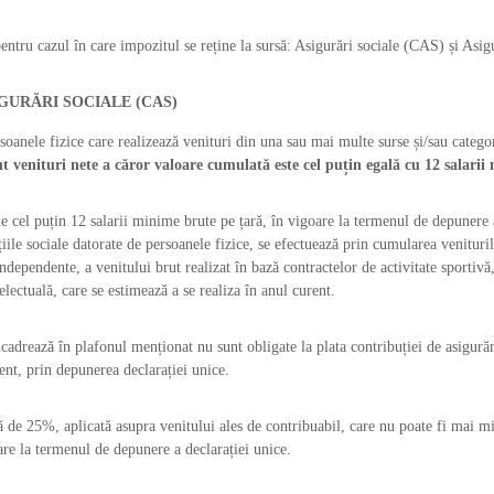
entru cazul în care impozitul se reține la sursă: Asigurări sociale (CAS) și Asi
GURĂRI SOCIALE (CAS)
oanele fizice care realizează venituri din una sau mai multe surse și/sau catego
 venituri nete a căror valoare cumulată este cel puțin egală cu 12 salarii
e cel puțin 12 salarii minime brute pe țară, în vigoare la termenul de depunere 
țiile sociale datorate de persoanele fizice, se efectuează prin cumularea venituri
independente, a venitului brut realizat în bază contractelor de activitate sportivă
electuală, care se estimează a se realiza în anul curent.
ncadrează în plafonul menționat nu sunt obligate la plata contribuției de asigurăr
rent, prin depunerea declarației unice.
 de 25%, aplicată asupra venitului ales de contribuabil, care nu poate fi mai mic
re la termenul de depunere a declarației unice.