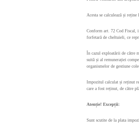
v
i
Acesta se calculează și reține l
z
u
a
Conform art. 72 Cod Fiscal, im
l
forfetară de cheltuieli, ce re
e
În cazul exploatării de către 
suită și al remunerației compe
organismelor de gestiune colect
Impozitul calculat și reținut r
care a fost reținut, de către pl
Atenție! Excepții:
Sunt scutite de la plata impoz