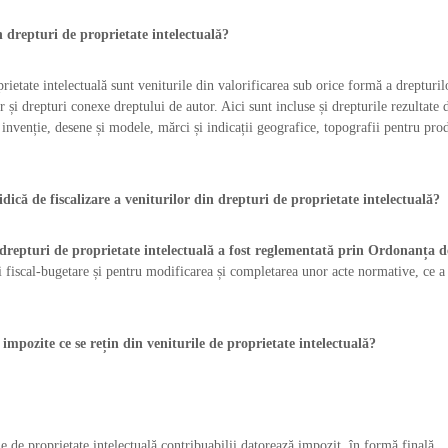
 drepturi de proprietate intelectuală?
rietate intelectuală sunt veniturile din valorificarea sub orice formă a drepturil
 și drepturi conexe dreptului de autor. Aici sunt incluse și drepturile rezultate 
nvenție, desene și modele, mărci și indicații geografice, topografii pentru pro
dică de fiscalizare a veniturilor din drepturi de proprietate intelectuală?
n drepturi de proprietate intelectuală a fost reglementată prin Ordonanța 
fiscal-bugetare și pentru modificarea și completarea unor acte normative, ce a 
 impozite ce se rețin din veniturile de proprietate intelectuală?
le de proprietate intelectuală contribuabilii datorează impozit, în formă finală.