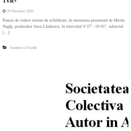
TVR+
20 December 2020
Puncte de vedere extrem de echilibrate, în emisiunea prezentată de Mirela
Nagâţ, producător Anca Lăzărescu, în intervalul 9’37”- 19’05”, subiectul
[…]
Anunțuri și Noutăți