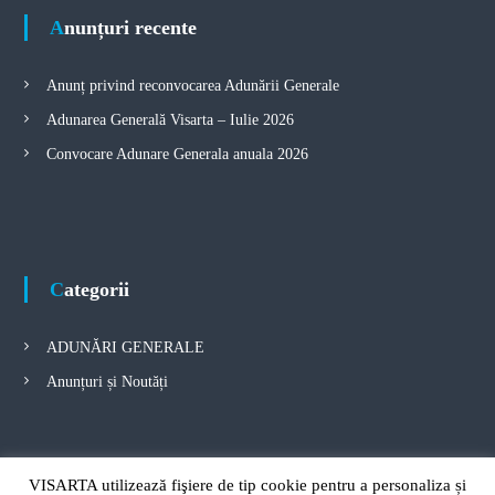
a
Anunțuri recente
t
Anunț privind reconvocarea Adunării Generale
i
Adunarea Generală Visarta – Iulie 2026
o
Convocare Adunare Generala anuala 2026
n
Categorii
ADUNĂRI GENERALE
Anunțuri și Noutăți
Arhivă
VISARTA utilizează fişiere de tip cookie pentru a personaliza și