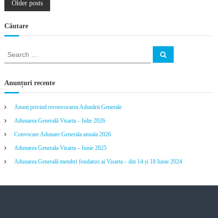
P
Older posts
o
Căutare
s
S
S
e
e
a
t
a
r
c
r
Anunțuri recente
h
s
c
h
Anunț privind reconvocarea Adunării Generale
n
f
Adunarea Generală Visarta – Iulie 2026
o
r
a
Convocare Adunare Generala anuala 2026
:
Adunarea Generala Visarta – Iunie 2025
v
Adunarea Generală membri fondatori ai Visarta – din 14 și 18 Iunie 2024
i
g