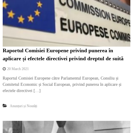
d
o
m
e
n
i
u
l
a
Raportul Comisiei Europene privind punerea în
r
aplicare și efectele directivei privind dreptul de suită
t
e
l
20 March 2021
o
Raportul Comisiei Europene către Parlamentul European, Consiliu și
r
Comitetul Economic și Social European, privind punerea în aplicare și
v
i
efectele directivei […]
z
u
a
Anunțuri și Noutăți
l
e