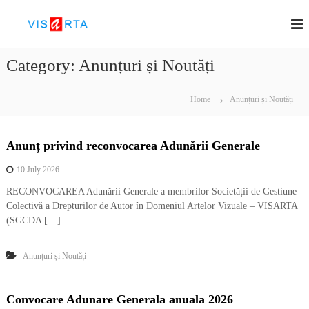
S
V
S
k
o
i
I
c
p
S
i
Category:
Anunțuri și Noutăți
t
A
e
o
t
R
c
a
Home
Anunțuri și Noutăți
T
t
o
A
e
n
d
t
Anunț privind reconvocarea Adunării Generale
e
e
g
n
e
10 July 2026
t
s
RECONVOCAREA Adunării Generale a membrilor Societății de Gestiune
t
Colectivă a Drepturilor de Autor în Domeniul Artelor Vizuale – VISARTA
i
u
(SGCDA […]
n
e
Anunțuri și Noutăți
c
o
l
e
Convocare Adunare Generala anuala 2026
c