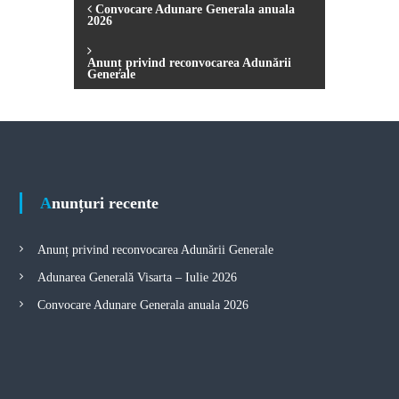
P
Convocare Adunare Generala anuala
2026
o
Anunț privind reconvocarea Adunării
Generale
s
t
n
Anunțuri recente
a
v
Anunț privind reconvocarea Adunării Generale
Adunarea Generală Visarta – Iulie 2026
i
Convocare Adunare Generala anuala 2026
g
a