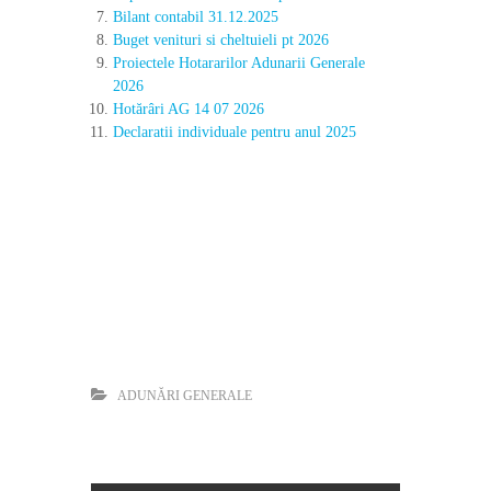
Bilant contabil 31.12.2025
d
o
Buget venituri si cheltuieli pt 2026
m
Proiectele Hotararilor Adunarii Generale
e
2026
n
Hotărâri AG 14 07 2026
i
Declaratii individuale pentru anul 2025
u
l
a
r
t
e
l
o
r
v
i
z
u
a
ADUNĂRI GENERALE
l
e