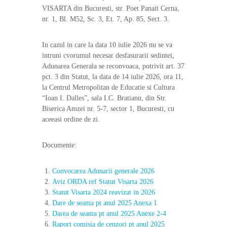
t
VISARTA din Bucuresti, str. Poet Panait Cerna,
i
nr. 1, Bl. M52, Sc. 3, Et. 7, Ap. 85, Sect. 3.
v
ă
a
In cazul in care la data 10 iulie 2026 nu se va
d
intruni cvorumul necesar desfasurarii sedintei,
r
Adunarea Generala se reconvoaca, potrivit art. 37
e
pct. 3 din Statut, la data de 14 iulie 2026, ora 11,
p
la Centrul Metropolitan de Educatie si Cultura
t
“Ioan I. Dalles”, sala I.C. Bratianu, din Str.
u
r
Biserica Amzei nr. 5-7, sector 1, Bucuresti, cu
i
aceeasi ordine de zi.
l
o
r
Documente:
d
e
Convocarea Adunarii generale 2026
a
u
Aviz ORDA ref Statut Visarta 2026
t
Statut Visarta 2024 reavizat in 2026
o
Dare de seama pt anul 2025 Anexa 1
r
Darea de seama pt anul 2025 Anexe 2-4
î
Raport comisia de cenzori pt anul 2025
n