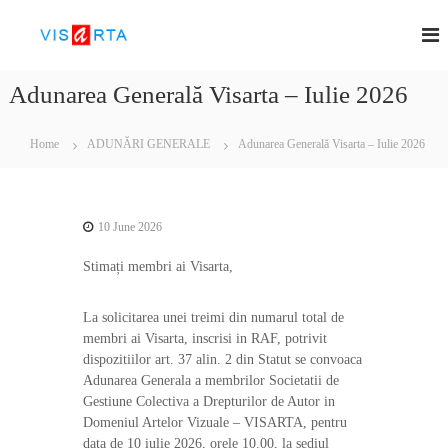
S
V
S
k
o
i
I
c
p
S
i
Adunarea Generală Visarta – Iulie 2026
t
A
e
o
t
R
c
a
Home
ADUNĂRI GENERALE
Adunarea Generală Visarta – Iulie 2026
T
t
o
A
e
n
d
t
e
e
10 June 2026
g
n
e
t
s
Stimați membri ai Visarta,
t
i
La solicitarea unei treimi din numarul total de
u
n
membri ai Visarta, inscrisi in RAF, potrivit
e
dispozitiilor art. 37 alin. 2 din Statut se convoaca
c
Adunarea Generala a membrilor Societatii de
o
Gestiune Colectiva a Drepturilor de Autor in
l
Domeniul Artelor Vizuale – VISARTA, pentru
e
data de 10 iulie 2026, orele 10.00, la sediul
c