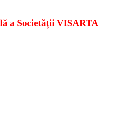
ă a Societății VISARTA
convoacă Adunarea Generală a VISARTA pentru data de 10 iulie 2023
vorumul necesar desfășurării ședinței Adunării Generale, Adunarea
 “Ioan I. Dalles”, sala I.C. Brătianu, din Str. Biserica Amzei nr. 5-