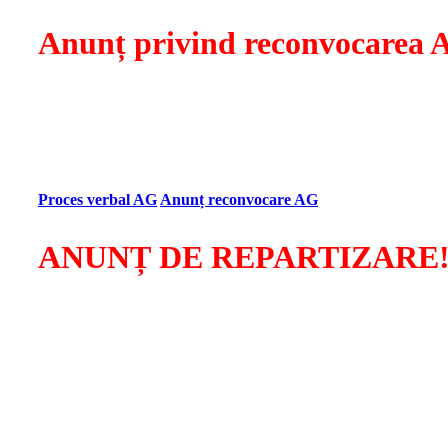
Anunț privind reconvocarea 
Stimați membri Visarta,
Având în vedere că astăzi, 10 iulie 2023, nu s-a întrunit cv
Generală pentru data de 12 iulie 2023 ora 11.00, la Centrul M
aceeași ordine de zi.
Proces verbal AG
Anunț reconvocare AG
ANUNȚ DE REPARTIZARE
Societatea Visarta
anunță
repartizarea sumelor colectate pen
Raportările vor fi transmise pe adresele de e-mail
office@vis
Vă rugăm să respectați termenul de transmitere a formularul
Cu stimă,