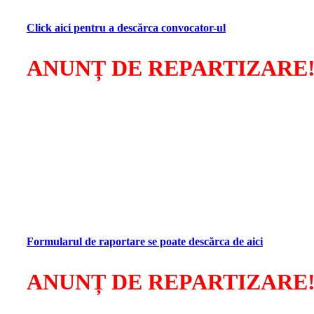
ora 11, la Centrul Metropolitan de Educație și Cultură “Ioan I
Click aici pentru a descărca convocator-ul
ANUNȚ DE REPARTIZARE
Societatea Visarta
anunță
repartizarea sumelor colectate pe
1.
DREPTUL DE REMUNERAȚIE COMPENSATORIE PE
2.
DREPTUL DE RETRANSMITERE PRIN CABLU
, afe
Raportările vor fi transmise pe adresele de e-mail
office@vis
Vă rugăm să respectați termenul de transmitere a formularul
Cu deosebită considerație!
Consiliul Director VISARTA
Formularul de raportare se poate descărca de aici
ANUNȚ DE REPARTIZARE