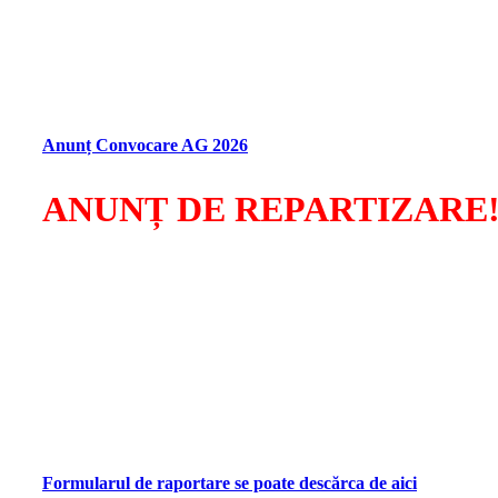
La solicitarea unei treimi din numarul total de membri ai Vis
Gestiune Colectiva a Drepturilor de Autor in Domeniul Artel
1, Bl. M52, Sc. 3, Et. 7, Ap. 85, Sect. 3.
In cazul in care la data 10 iulie 2026 nu se va intruni cvorum
11, la Centrul Metropolitan de Educatie si Cultura “Ioan I. Dal
Anunț Convocare AG 2026
ANUNȚ DE REPARTIZARE
Societatea Visarta
anunță
repartizarea sumelor colectate pe
1.
DREPTUL DE REMUNERAȚIE COMPENSATORIE PE
2.
DREPTUL DE RETRANSMITERE PRIN CABLU
, afe
Raportările vor fi transmise pe adresele de e-mail
office@vis
Vă rugăm să respectați termenul de transmitere a formularul
Cu deosebită considerație!
Consiliul Director VISARTA
Formularul de raportare se poate descărca de aici