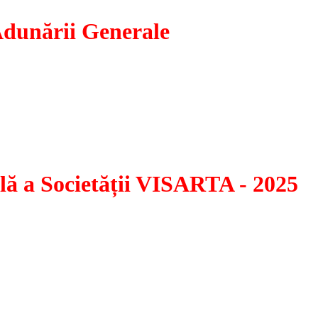
Adunării Generale
orumul necesar desfășurării ședinței Adunării Generale, la solicita
ști, se reconvoacă Adunarea Generală pentru data de 18 iunie 202
Nr. 5-7, Sector 1, București, cu aceeași ordine de zi.
ă a Societății VISARTA - 2025
umărul total de membri ai Visarta, înscriși în RAF, potrivit di
epturilor de Autor în Domeniul Artelor Vizuale – VISARTA, pentr
 Ap. 85, Sect. 3.
mul necesar desfășurării ședinței, Adunarea Generală se reconvoacă,