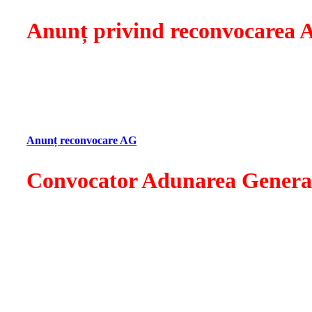
Anunț privind reconvocarea 
Stimați membri Visarta,
Având în vedere că astăzi, 16 iunie 2025, nu s-a întrunit cv
Deciziei civile nr. 1141A/14.04.2025 a Tribunalului Bucure
“Ioan I. Dalles”, sala I.C. Brătianu, din Str. Biserica Amzei, 
Anunț reconvocare AG
Convocator Adunarea General
Stimați membri ai Visarta,
La solicitarea unui număr de membri reprezentând 1/3 din n
Generală a membrilor Societății de Gestiune Colectivă a Dr
București, str. Poet Panait Cerna, nr. 1, Bl. M52, Sc. 3, Et. 7,
În cazul în care la data 16 iunie 2025 nu se va întruni cvoru