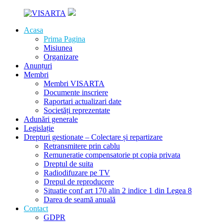
Skip
to
content
Acasa
Societate
Prima Pagina
VISARTA
de
Misiunea
gestiune
Organizare
colectivă
Anunțuri
a
Membri
drepturilor
Membri VISARTA
de
Documente inscriere
autor
Raportari actualizari date
în
Societăți reprezentate
domeniul
Adunări generale
artelor
Legislație
vizuale
Drepturi gestionate – Colectare și repartizare
Retransmitere prin cablu
Remuneratie compensatorie pt copia privata
Dreptul de suita
Radiodifuzare pe TV
Drepul de reproducere
Situatie conf art 170 alin 2 indice 1 din Legea 8
Darea de seamă anuală
Contact
GDPR