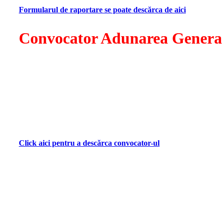
Consiliul Director VISARTA
Formularul de raportare se poate descărca de aici
Convocator Adunarea General
Stimați membri Visarta,
La solicitarea unei treimi din numarul total de membri, se 
Panait Cerna, nr. 1, Bl. M52, Sc. 3, Et. 7, Ap. 85, Sect. 3.
În cazul în care la data de 10 iulie 2023 nu se va întruni c
cu orele 11.00, la Centrul Metropolitan de Educație și Cultură
Click aici pentru a descărca convocator-ul