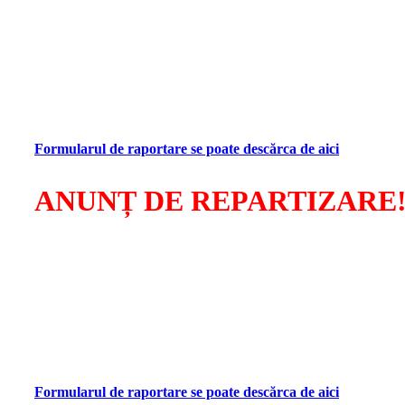
Societatea Visarta
anunță
repartizarea sumelor colectate ca 
Raportările vor fi transmise pe adresele de e-mail
office@vis
Vă rugăm să respectați termenul de transmitere a formularul
Cu deosebită considerație!
Consiliul Director VISARTA
Formularul de raportare se poate descărca de aici
ANUNȚ DE REPARTIZARE
Societatea Visarta
anunță
repartizarea sumelor colectate pen
Raportările vor fi transmise pe adresele de e-mail
office@vis
Vă rugăm să respectați termenul de transmitere a formularul
Cu stimă,
Consiliul Director VISARTA
Formularul de raportare se poate descărca de aici