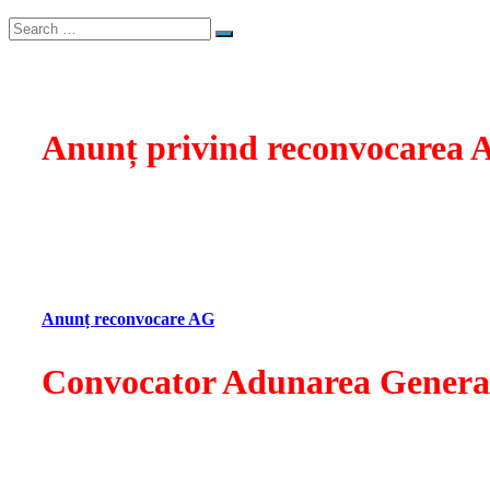
Search
Search
for:
Anunț privind reconvocarea 
Stimați membri Visarta,
Întrucât la data de 10 iulie 2026 nu s-a întrunit cvorumul n
în RAF, se reconvoacă Adunarea Generală a membrilor SGCDA
Cultură “Ioan I. Dalles”, sala I.C. Brătianu, din Str. Biserica
Anunț reconvocare AG
Convocator Adunarea General
Stimați membri ai Visarta,