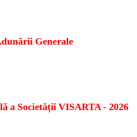
Adunării Generale
ecesar desfășurării ședinței Adunării Generale, conform solicitării
 VISARTA, potrivit art. 37 pct. 3 din Statut, la data de 14 iu
 Amzei nr. 5-7, sector 1, București, cu aceeași ordine de zi
ă a Societății VISARTA - 2026