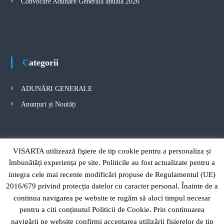
Convocare Adunare Generala anuala 2026
Categorii
ADUNĂRI GENERALE
Anunțuri și Noutăți
Arhivă
VISARTA utilizează fişiere de tip cookie pentru a personaliza și
îmbunătăți experiența pe site. Politicile au fost actualizate pentru a
integra cele mai recente modificări propuse de Regulamentul (UE)
A
2016/679 privind protecția datelor cu caracter personal. Înainte de a
r
h
continua navigarea pe website te rugăm să aloci timpul necesar
i
pentru a citi conținutul Politicii de Cookie. Prin continuarea
v
navigării pe website confirmi acceptarea utilizării fişierelor de tip