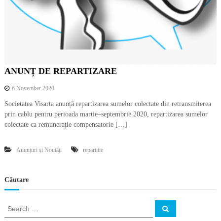
t
i
v
ă
a
d
r
e
ANUNȚ DE REPARTIZARE
p
t
6 November 2020
u
Societatea Visarta anunță repartizarea sumelor colectate din retransmiterea
r
i
prin cablu pentru perioada martie–septembrie 2020, repartizarea sumelor
l
colectate ca remunerație compensatorie […]
o
r
d
Anunțuri și Noutăți
repartitie
e
a
u
Căutare
t
o
r
S
S
î
e
e
n
a