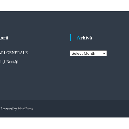
gorii
Arhivă
A
RI GENERALE
r
i și Noutăți
h
i
v
ă
. Powered by
WordPress