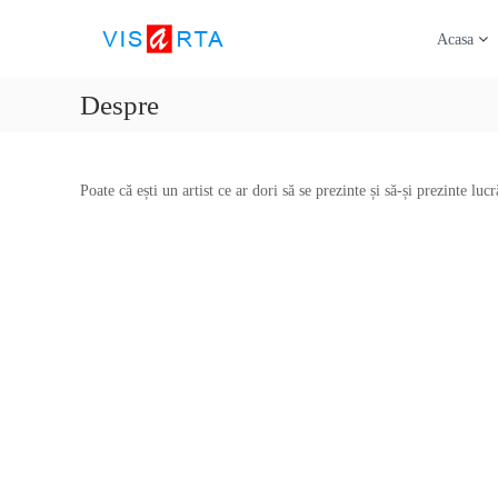
V
S
S
k
I
o
Acasa
i
c
S
p
i
A
Despre
t
e
R
o
t
T
c
a
A
o
t
Poate că ești un artist ce ar dori să se prezinte și să-și prezinte luc
n
e
t
d
e
e
n
g
t
e
s
t
i
u
n
e
c
o