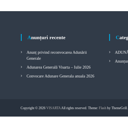
l
e
c
t
i
v
Anunțuri recente
Cate
ă
a
d
Anunț privind reconvocarea Adunării
ADUNĂ
r
Generale
e
Anunțur
p
Adunarea Generală Visarta – Iulie 2026
t
Convocare Adunare Generala anuala 2026
u
r
i
l
o
Copyright © 2026
VISARTA
All rights reserved. Theme:
Flash
by ThemeGrill
r
d
e
a