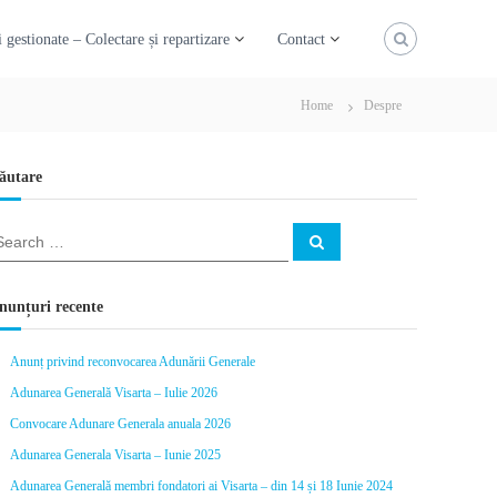
 gestionate – Colectare și repartizare
Contact
Home
Despre
ăutare
S
e
a
r
c
nunțuri recente
h
Anunț privind reconvocarea Adunării Generale
Adunarea Generală Visarta – Iulie 2026
Convocare Adunare Generala anuala 2026
Adunarea Generala Visarta – Iunie 2025
Adunarea Generală membri fondatori ai Visarta – din 14 și 18 Iunie 2024