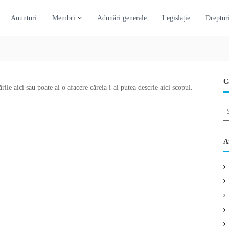
Anunțuri
Membri
Adunări generale
Legislație
Drepturi
C
rările aici sau poate ai o afacere căreia i-ai putea descrie aici scopul.
S
e
a
r
A
c
h
f
o
r
: