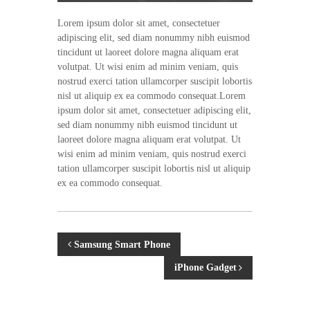
t
i
Lorem ipsum dolor sit amet, consectetuer
v
adipiscing elit, sed diam nonummy nibh euismod
ă
tincidunt ut laoreet dolore magna aliquam erat
a
volutpat. Ut wisi enim ad minim veniam, quis
d
nostrud exerci tation ullamcorper suscipit lobortis
r
nisl ut aliquip ex ea commodo consequat.Lorem
e
p
ipsum dolor sit amet, consectetuer adipiscing elit,
t
sed diam nonummy nibh euismod tincidunt ut
u
laoreet dolore magna aliquam erat volutpat. Ut
r
wisi enim ad minim veniam, quis nostrud exerci
i
tation ullamcorper suscipit lobortis nisl ut aliquip
l
ex ea commodo consequat.
o
r
d
e
a
P
Samsung Smart Phone
u
t
iPhone Gadget
o
o
r
î
s
n