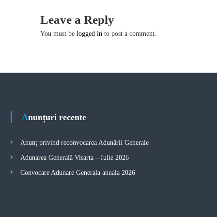
d
o
Leave a Reply
t
m
You must be
logged in
to post a comment.
e
n
n
i
u
a
l
a
v
r
t
e
i
l
Anunțuri recente
o
g
r
v
Anunț privind reconvocarea Adunării Generale
i
a
z
Adunarea Generală Visarta – Iulie 2026
u
t
Convocare Adunare Generala anuala 2026
a
l
e
i