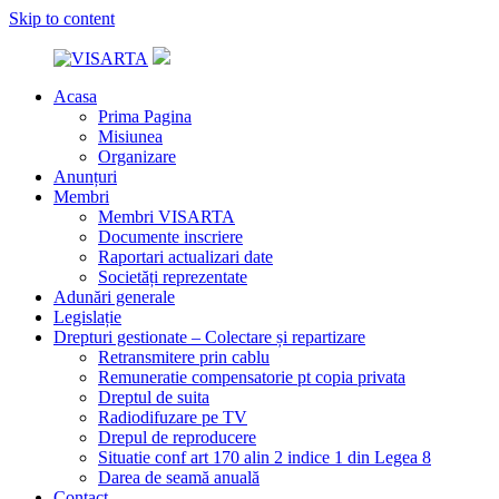
Skip to content
Acasa
VISARTA
Societate
Prima Pagina
de
Misiunea
gestiune
Organizare
colectivă
Anunțuri
a
Membri
drepturilor
Membri VISARTA
de
Documente inscriere
autor
Raportari actualizari date
în
Societăți reprezentate
domeniul
Adunări generale
artelor
Legislație
vizuale
Drepturi gestionate – Colectare și repartizare
Retransmitere prin cablu
Remuneratie compensatorie pt copia privata
Dreptul de suita
Radiodifuzare pe TV
Drepul de reproducere
Situatie conf art 170 alin 2 indice 1 din Legea 8
Darea de seamă anuală
Contact